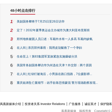
48小时点击排行
1
美副国务卿将于7月25日至26日访华
2
定了！2032年夏季奥运会主办城市为澳大利亚布里斯班
3
郑州地铁被困人员口述：车厢外水有一人多高 车厢内缺氧
4
在人间 | 亲历郑州暴雨：我用皮划艇救了一个孕妇
5
生命至上！第83集团军某旅紧急实施爆破分洪
6
美国常务副国务卿访华为何选在天津？外交部：两个原因
7
在人间 | 红绿灯被淹后，小男孩在路口指路，7位摄影师...
8
重庆姐弟坠亡案细节：凶手欲靠悲情蒙混 警方现场勘察发现...
凤凰新媒体介绍
投资者关系 Investor Relations
广告服务
诚征英才
保护隐
凤凰新媒体
版权所有
Copyright © 