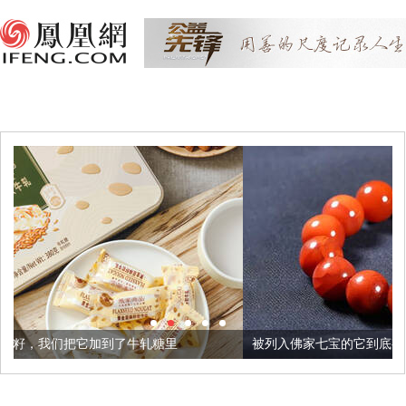
了牛轧糖里
被列入佛家七宝的它到底有多美？