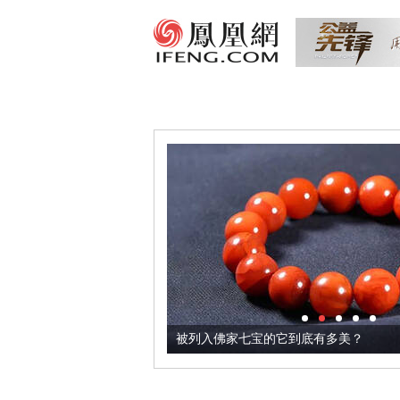
把它加到了牛轧糖里
被列入佛家七宝的它到底有多美？