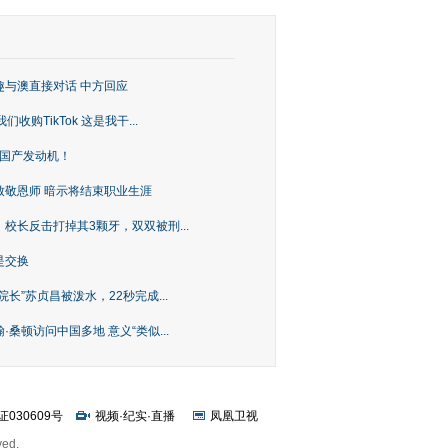
趣与澳直接对话 中方回应
购TikTok 这是我干...
上国产发动机！
致敬恩师 暗示将结束职业生涯
校长反击打掉其3颗牙，双双被刑...
是交换
长”苏贞昌被泼水，22秒完成...
桑顿访问中国多地 意义“类似...
证030609号
视频
·
纪实
·
直播
凤凰卫视
ved.