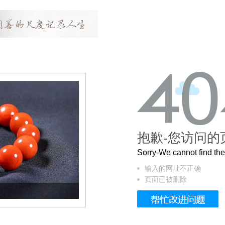
抱歉-您访问的
Sorry-We cannot find t
输入的网址不正确
页面已被删除
这个3.2米的长卷，还原了600岁的紫禁城