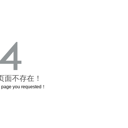
页面不存在！
he page you requested！
曲奇届的“爱马仕”把你的爱封在罐子里送给TA