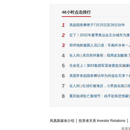
48小时点击排行
1
美副国务卿将于7月25日至26日访华
2
定了！2032年夏季奥运会主办城市为
3
郑州地铁被困人员口述：车厢外水有一
4
在人间 | 亲历郑州暴雨：我用皮划艇救
5
生命至上！第83集团军某旅紧急实施爆
6
美国常务副国务卿访华为何选在天津？
7
在人间 | 红绿灯被淹后，小男孩在路口指
8
重庆姐弟坠亡案细节：凶手欲靠悲情蒙混 
凤凰新媒体介绍
投资者关系 Investor Relations
凤凰