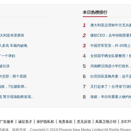
本日热榜排行
1
澳大利亚总理称中方无兴
2
澳大利亚布里斯班
微软CEO：去年特朗普要我们收
3
人多高 车厢内缺氧
中国空军官宣：歼-20用
4
了一个孕妇
女排国手晒全队聚餐照！
5
破分洪
河南醉汉闯进小学打校长，
6
外交部：两个原因
白宫回应孟晚舟案：这不
7
路，7位摄影师...
又打起来了！台湾省“行政院
8
警方现场勘察发现...
港媒：华尔街重要人物约翰·
广告服务
诚征英才
保护隐私权
免责条款
意见反馈
凤凰卫视介绍
京ICP
新媒体
版权所有
Copyright © 2019 Phoenix New Media Limited All Rights Reser