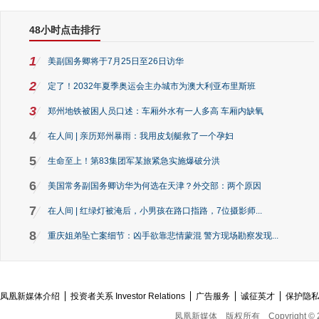
48小时点击排行
1
美副国务卿将于7月25日至26日访华
2
定了！2032年夏季奥运会主办城市为澳大利亚布里斯班
3
郑州地铁被困人员口述：车厢外水有一人多高 车厢内缺氧
4
在人间 | 亲历郑州暴雨：我用皮划艇救了一个孕妇
5
生命至上！第83集团军某旅紧急实施爆破分洪
6
美国常务副国务卿访华为何选在天津？外交部：两个原因
7
在人间 | 红绿灯被淹后，小男孩在路口指路，7位摄影师...
8
重庆姐弟坠亡案细节：凶手欲靠悲情蒙混 警方现场勘察发现...
凤凰新媒体介绍
投资者关系 Investor Relations
广告服务
诚征英才
保护隐
凤凰新媒体
版权所有
Copyright © 