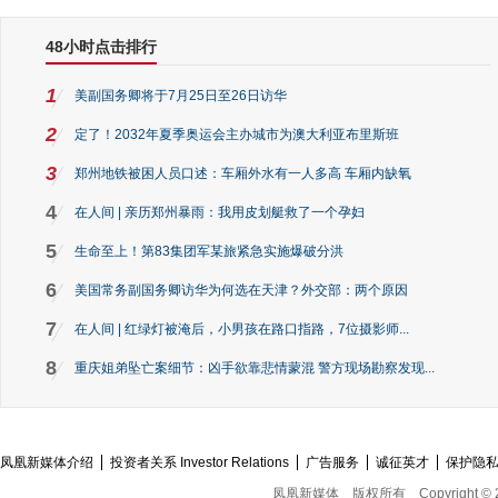
48小时点击排行
1
美副国务卿将于7月25日至26日访华
2
定了！2032年夏季奥运会主办城市为澳大利亚布里斯班
3
郑州地铁被困人员口述：车厢外水有一人多高 车厢内缺氧
4
在人间 | 亲历郑州暴雨：我用皮划艇救了一个孕妇
5
生命至上！第83集团军某旅紧急实施爆破分洪
6
美国常务副国务卿访华为何选在天津？外交部：两个原因
7
在人间 | 红绿灯被淹后，小男孩在路口指路，7位摄影师...
8
重庆姐弟坠亡案细节：凶手欲靠悲情蒙混 警方现场勘察发现...
凤凰新媒体介绍
投资者关系 Investor Relations
广告服务
诚征英才
保护隐
凤凰新媒体
版权所有
Copyright © 