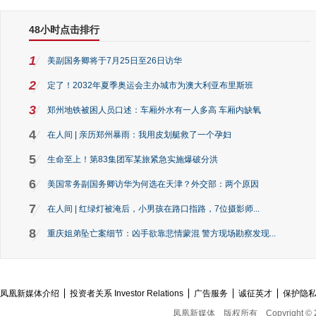
48小时点击排行
1
美副国务卿将于7月25日至26日访华
2
定了！2032年夏季奥运会主办城市为澳大利亚布里斯班
3
郑州地铁被困人员口述：车厢外水有一人多高 车厢内缺氧
4
在人间 | 亲历郑州暴雨：我用皮划艇救了一个孕妇
5
生命至上！第83集团军某旅紧急实施爆破分洪
6
美国常务副国务卿访华为何选在天津？外交部：两个原因
7
在人间 | 红绿灯被淹后，小男孩在路口指路，7位摄影师...
8
重庆姐弟坠亡案细节：凶手欲靠悲情蒙混 警方现场勘察发现...
凤凰新媒体介绍
投资者关系 Investor Relations
广告服务
诚征英才
保护隐
凤凰新媒体
版权所有
Copyright © 