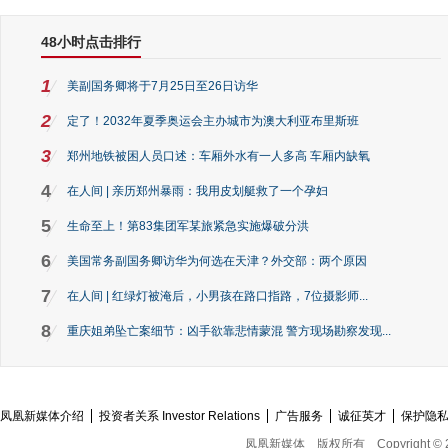
48小时点击排行
1
美副国务卿将于7月25日至26日访华
2
定了！2032年夏季奥运会主办城市为澳大利亚布里斯班
3
郑州地铁被困人员口述：车厢外水有一人多高 车厢内缺氧
4
在人间 | 亲历郑州暴雨：我用皮划艇救了一个孕妇
5
生命至上！第83集团军某旅紧急实施爆破分洪
6
美国常务副国务卿访华为何选在天津？外交部：两个原因
7
在人间 | 红绿灯被淹后，小男孩在路口指路，7位摄影师...
8
重庆姐弟坠亡案细节：凶手欲靠悲情蒙混 警方现场勘察发现...
凤凰新媒体介绍
投资者关系 Investor Relations
广告服务
诚征英才
保护隐
凤凰新媒体
版权所有
Copyright © 