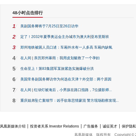
48小时点击排行
1
美副国务卿将于7月25日至26日访华
2
定了！2032年夏季奥运会主办城市为澳大利亚布里斯班
3
郑州地铁被困人员口述：车厢外水有一人多高 车厢内缺氧
4
在人间 | 亲历郑州暴雨：我用皮划艇救了一个孕妇
5
生命至上！第83集团军某旅紧急实施爆破分洪
6
美国常务副国务卿访华为何选在天津？外交部：两个原因
7
在人间 | 红绿灯被淹后，小男孩在路口指路，7位摄影师...
8
重庆姐弟坠亡案细节：凶手欲靠悲情蒙混 警方现场勘察发现...
凤凰新媒体介绍
投资者关系 Investor Relations
广告服务
诚征英才
保护隐
凤凰新媒体
版权所有
Copyright © 