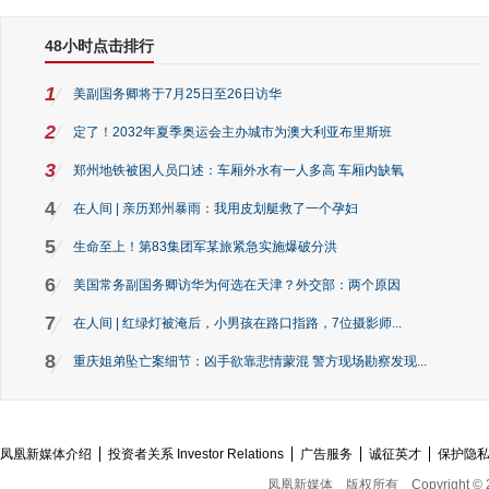
48小时点击排行
1
美副国务卿将于7月25日至26日访华
2
定了！2032年夏季奥运会主办城市为澳大利亚布里斯班
3
郑州地铁被困人员口述：车厢外水有一人多高 车厢内缺氧
4
在人间 | 亲历郑州暴雨：我用皮划艇救了一个孕妇
5
生命至上！第83集团军某旅紧急实施爆破分洪
6
美国常务副国务卿访华为何选在天津？外交部：两个原因
7
在人间 | 红绿灯被淹后，小男孩在路口指路，7位摄影师...
8
重庆姐弟坠亡案细节：凶手欲靠悲情蒙混 警方现场勘察发现...
凤凰新媒体介绍
投资者关系 Investor Relations
广告服务
诚征英才
保护隐
凤凰新媒体
版权所有
Copyright © 