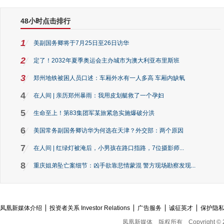
48小时点击排行
1
美副国务卿将于7月25日至26日访华
2
定了！2032年夏季奥运会主办城市为澳大利亚布里斯班
3
郑州地铁被困人员口述：车厢外水有一人多高 车厢内缺氧
4
在人间 | 亲历郑州暴雨：我用皮划艇救了一个孕妇
5
生命至上！第83集团军某旅紧急实施爆破分洪
6
美国常务副国务卿访华为何选在天津？外交部：两个原因
7
在人间 | 红绿灯被淹后，小男孩在路口指路，7位摄影师...
8
重庆姐弟坠亡案细节：凶手欲靠悲情蒙混 警方现场勘察发现...
凤凰新媒体介绍
投资者关系 Investor Relations
广告服务
诚征英才
保护隐
凤凰新媒体
版权所有
Copyright © 