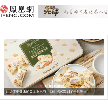
康的黄金亚麻籽，我们把它加到了牛轧糖里
被列入佛家七宝