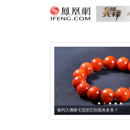
把它加到了牛轧糖里
被列入佛家七宝的它到底有多美？