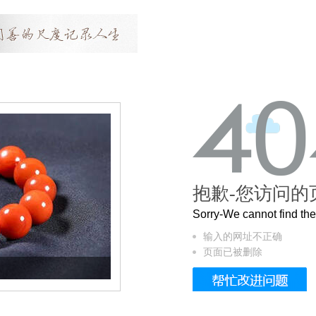
抱歉-您访问的
Sorry-We cannot find t
输入的网址不正确
页面已被删除
这个3.2米的长卷，还原了600岁的紫禁城