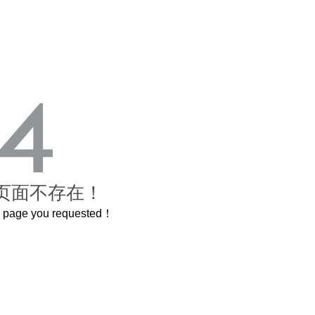
页面不存在！
he page you requested！
曲奇届的“爱马仕”把你的爱封在罐子里送给TA