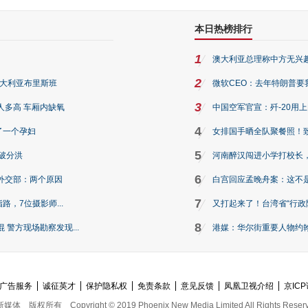
本日热榜排行
1
澳大利亚总理称中方无兴
2
澳大利亚布里斯班
微软CEO：去年特朗普要我们收
3
人多高 车厢内缺氧
中国空军官宣：歼-20用
4
了一个孕妇
女排国手晒全队聚餐照！
5
破分洪
河南醉汉闯进小学打校长，
6
外交部：两个原因
白宫回应孟晚舟案：这不
7
路，7位摄影师...
又打起来了！台湾省“行政院
8
警方现场勘察发现...
港媒：华尔街重要人物约翰·
广告服务
诚征英才
保护隐私权
免责条款
意见反馈
凤凰卫视介绍
京ICP
新媒体
版权所有
Copyright © 2019 Phoenix New Media Limited All Rights Reser