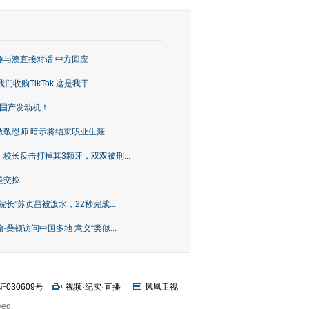
趣与澳直接对话 中方回应
购TikTok 这是我干...
上国产发动机！
致敬恩师 暗示将结束职业生涯
校长反击打掉其3颗牙，双双被刑...
是交换
长”苏贞昌被泼水，22秒完成...
桑顿访问中国多地 意义“类似...
证030609号
视频
·
纪实
·
直播
凤凰卫视
ved.