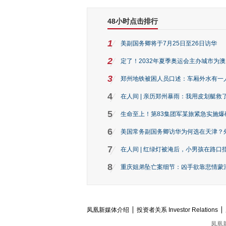
48小时点击排行
1
美副国务卿将于7月25日至26日访华
2
定了！2032年夏季奥运会主办城市为
3
郑州地铁被困人员口述：车厢外水有一
4
在人间 | 亲历郑州暴雨：我用皮划艇救
5
生命至上！第83集团军某旅紧急实施爆
6
美国常务副国务卿访华为何选在天津？
7
在人间 | 红绿灯被淹后，小男孩在路口指
8
重庆姐弟坠亡案细节：凶手欲靠悲情蒙混 
凤凰新媒体介绍
投资者关系 Investor Relations
凤凰