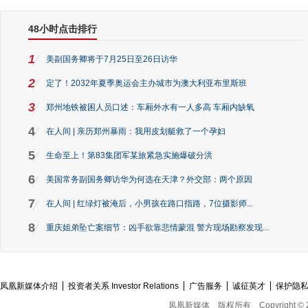
48小时点击排行
1
美副国务卿将于7月25日至26日访华
2
定了！2032年夏季奥运会主办城市为澳大利亚布里斯班
3
郑州地铁被困人员口述：车厢外水有一人多高 车厢内缺氧
4
在人间 | 亲历郑州暴雨：我用皮划艇救了一个孕妇
5
生命至上！第83集团军某旅紧急实施爆破分洪
6
美国常务副国务卿访华为何选在天津？外交部：两个原因
7
在人间 | 红绿灯被淹后，小男孩在路口指路，7位摄影师...
8
重庆姐弟坠亡案细节：凶手欲靠悲情蒙混 警方现场勘察发现...
凤凰新媒体介绍
投资者关系 Investor Relations
广告服务
诚征英才
保护隐
凤凰新媒体
版权所有
Copyright © 