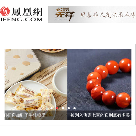
轧糖里
被列入佛家七宝的它到底有多美？