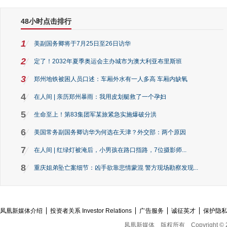
48小时点击排行
1
美副国务卿将于7月25日至26日访华
2
定了！2032年夏季奥运会主办城市为澳大利亚布里斯班
3
郑州地铁被困人员口述：车厢外水有一人多高 车厢内缺氧
4
在人间 | 亲历郑州暴雨：我用皮划艇救了一个孕妇
5
生命至上！第83集团军某旅紧急实施爆破分洪
6
美国常务副国务卿访华为何选在天津？外交部：两个原因
7
在人间 | 红绿灯被淹后，小男孩在路口指路，7位摄影师...
8
重庆姐弟坠亡案细节：凶手欲靠悲情蒙混 警方现场勘察发现...
凤凰新媒体介绍
投资者关系 Investor Relations
广告服务
诚征英才
保护隐
凤凰新媒体
版权所有
Copyright © 