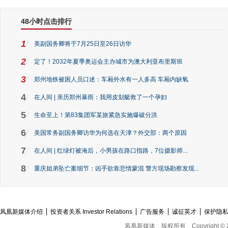
48小时点击排行
1
美副国务卿将于7月25日至26日访华
2
定了！2032年夏季奥运会主办城市为澳大利亚布里斯班
3
郑州地铁被困人员口述：车厢外水有一人多高 车厢内缺氧
4
在人间 | 亲历郑州暴雨：我用皮划艇救了一个孕妇
5
生命至上！第83集团军某旅紧急实施爆破分洪
6
美国常务副国务卿访华为何选在天津？外交部：两个原因
7
在人间 | 红绿灯被淹后，小男孩在路口指路，7位摄影师...
8
重庆姐弟坠亡案细节：凶手欲靠悲情蒙混 警方现场勘察发现...
凤凰新媒体介绍
投资者关系 Investor Relations
广告服务
诚征英才
保护隐
凤凰新媒体
版权所有
Copyright © 