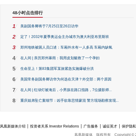
48小时点击排行
1
美副国务卿将于7月25日至26日访华
2
定了！2032年夏季奥运会主办城市为澳大利亚布里斯班
3
郑州地铁被困人员口述：车厢外水有一人多高 车厢内缺氧
4
在人间 | 亲历郑州暴雨：我用皮划艇救了一个孕妇
5
生命至上！第83集团军某旅紧急实施爆破分洪
6
美国常务副国务卿访华为何选在天津？外交部：两个原因
7
在人间 | 红绿灯被淹后，小男孩在路口指路，7位摄影师...
8
重庆姐弟坠亡案细节：凶手欲靠悲情蒙混 警方现场勘察发现...
凤凰新媒体介绍
投资者关系 Investor Relations
广告服务
诚征英才
保护隐
凤凰新媒体
版权所有
Copyright © 