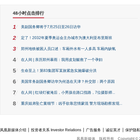
48小时点击排行
1
美副国务卿将于7月25日至26日访华
2
定了！2032年夏季奥运会主办城市为澳大利亚布里斯班
3
郑州地铁被困人员口述：车厢外水有一人多高 车厢内缺氧
4
在人间 | 亲历郑州暴雨：我用皮划艇救了一个孕妇
5
生命至上！第83集团军某旅紧急实施爆破分洪
6
美国常务副国务卿访华为何选在天津？外交部：两个原因
7
在人间 | 红绿灯被淹后，小男孩在路口指路，7位摄影师...
8
重庆姐弟坠亡案细节：凶手欲靠悲情蒙混 警方现场勘察发现...
凤凰新媒体介绍
投资者关系 Investor Relations
广告服务
诚征英才
保护隐
凤凰新媒体
版权所有
Copyright © 