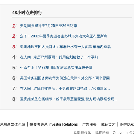
48小时点击排行
1
美副国务卿将于7月25日至26日访华
2
定了！2032年夏季奥运会主办城市为澳大利亚布里斯班
3
郑州地铁被困人员口述：车厢外水有一人多高 车厢内缺氧
4
在人间 | 亲历郑州暴雨：我用皮划艇救了一个孕妇
5
生命至上！第83集团军某旅紧急实施爆破分洪
6
美国常务副国务卿访华为何选在天津？外交部：两个原因
7
在人间 | 红绿灯被淹后，小男孩在路口指路，7位摄影师...
8
重庆姐弟坠亡案细节：凶手欲靠悲情蒙混 警方现场勘察发现...
凤凰新媒体介绍
投资者关系 Investor Relations
广告服务
诚征英才
保护隐
凤凰新媒体
版权所有
Copyright © 