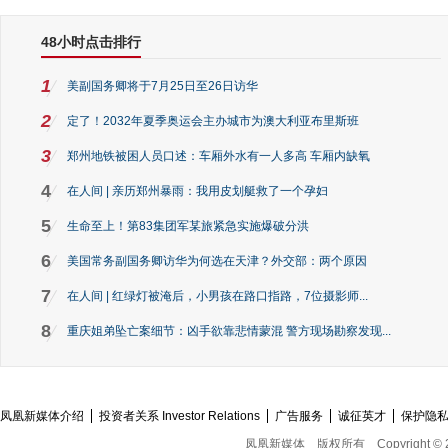
48小时点击排行
1
美副国务卿将于7月25日至26日访华
2
定了！2032年夏季奥运会主办城市为澳大利亚布里斯班
3
郑州地铁被困人员口述：车厢外水有一人多高 车厢内缺氧
4
在人间 | 亲历郑州暴雨：我用皮划艇救了一个孕妇
5
生命至上！第83集团军某旅紧急实施爆破分洪
6
美国常务副国务卿访华为何选在天津？外交部：两个原因
7
在人间 | 红绿灯被淹后，小男孩在路口指路，7位摄影师...
8
重庆姐弟坠亡案细节：凶手欲靠悲情蒙混 警方现场勘察发现...
凤凰新媒体介绍
投资者关系 Investor Relations
广告服务
诚征英才
保护隐
凤凰新媒体
版权所有
Copyright © 