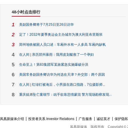
48小时点击排行
1
美副国务卿将于7月25日至26日访华
2
定了！2032年夏季奥运会主办城市为澳大利亚布里斯班
3
郑州地铁被困人员口述：车厢外水有一人多高 车厢内缺氧
4
在人间 | 亲历郑州暴雨：我用皮划艇救了一个孕妇
5
生命至上！第83集团军某旅紧急实施爆破分洪
6
美国常务副国务卿访华为何选在天津？外交部：两个原因
7
在人间 | 红绿灯被淹后，小男孩在路口指路，7位摄影师...
8
重庆姐弟坠亡案细节：凶手欲靠悲情蒙混 警方现场勘察发现...
凤凰新媒体介绍
投资者关系 Investor Relations
广告服务
诚征英才
保护隐
凤凰新媒体
版权所有
Copyright © 