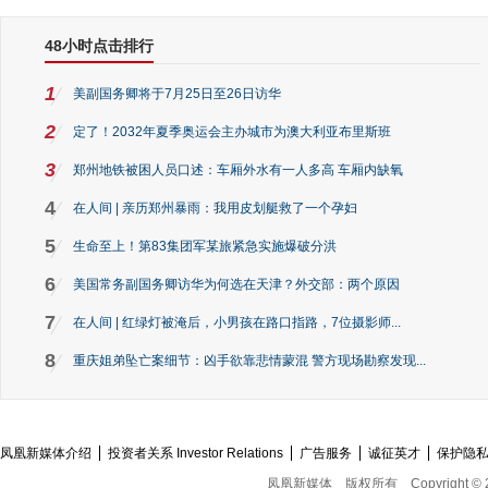
48小时点击排行
1
美副国务卿将于7月25日至26日访华
2
定了！2032年夏季奥运会主办城市为澳大利亚布里斯班
3
郑州地铁被困人员口述：车厢外水有一人多高 车厢内缺氧
4
在人间 | 亲历郑州暴雨：我用皮划艇救了一个孕妇
5
生命至上！第83集团军某旅紧急实施爆破分洪
6
美国常务副国务卿访华为何选在天津？外交部：两个原因
7
在人间 | 红绿灯被淹后，小男孩在路口指路，7位摄影师...
8
重庆姐弟坠亡案细节：凶手欲靠悲情蒙混 警方现场勘察发现...
凤凰新媒体介绍
投资者关系 Investor Relations
广告服务
诚征英才
保护隐
凤凰新媒体
版权所有
Copyright © 