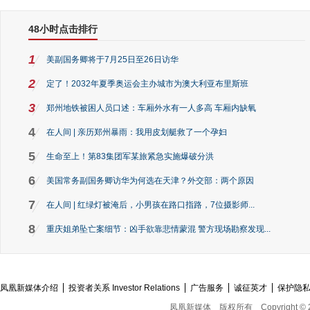
48小时点击排行
1
美副国务卿将于7月25日至26日访华
2
定了！2032年夏季奥运会主办城市为澳大利亚布里斯班
3
郑州地铁被困人员口述：车厢外水有一人多高 车厢内缺氧
4
在人间 | 亲历郑州暴雨：我用皮划艇救了一个孕妇
5
生命至上！第83集团军某旅紧急实施爆破分洪
6
美国常务副国务卿访华为何选在天津？外交部：两个原因
7
在人间 | 红绿灯被淹后，小男孩在路口指路，7位摄影师...
8
重庆姐弟坠亡案细节：凶手欲靠悲情蒙混 警方现场勘察发现...
凤凰新媒体介绍
投资者关系 Investor Relations
广告服务
诚征英才
保护隐
凤凰新媒体
版权所有
Copyright © 