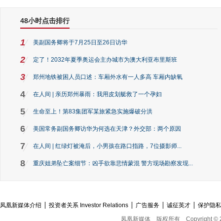
48小时点击排行
1
美副国务卿将于7月25日至26日访华
2
定了！2032年夏季奥运会主办城市为澳大利亚布里斯班
3
郑州地铁被困人员口述：车厢外水有一人多高 车厢内缺氧
4
在人间 | 亲历郑州暴雨：我用皮划艇救了一个孕妇
5
生命至上！第83集团军某旅紧急实施爆破分洪
6
美国常务副国务卿访华为何选在天津？外交部：两个原因
7
在人间 | 红绿灯被淹后，小男孩在路口指路，7位摄影师...
8
重庆姐弟坠亡案细节：凶手欲靠悲情蒙混 警方现场勘察发现...
凤凰新媒体介绍
投资者关系 Investor Relations
广告服务
诚征英才
保护隐
凤凰新媒体
版权所有
Copyright © 