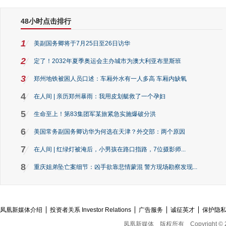
48小时点击排行
1
美副国务卿将于7月25日至26日访华
2
定了！2032年夏季奥运会主办城市为澳大利亚布里斯班
3
郑州地铁被困人员口述：车厢外水有一人多高 车厢内缺氧
4
在人间 | 亲历郑州暴雨：我用皮划艇救了一个孕妇
5
生命至上！第83集团军某旅紧急实施爆破分洪
6
美国常务副国务卿访华为何选在天津？外交部：两个原因
7
在人间 | 红绿灯被淹后，小男孩在路口指路，7位摄影师...
8
重庆姐弟坠亡案细节：凶手欲靠悲情蒙混 警方现场勘察发现...
凤凰新媒体介绍
投资者关系 Investor Relations
广告服务
诚征英才
保护隐
凤凰新媒体
版权所有
Copyright © 