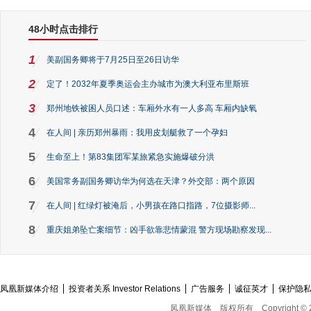
48小时点击排行
1
美副国务卿将于7月25日至26日访华
2
定了！2032年夏季奥运会主办城市为澳大利亚布里斯班
3
郑州地铁被困人员口述：车厢外水有一人多高 车厢内缺氧
4
在人间 | 亲历郑州暴雨：我用皮划艇救了一个孕妇
5
生命至上！第83集团军某旅紧急实施爆破分洪
6
美国常务副国务卿访华为何选在天津？外交部：两个原因
7
在人间 | 红绿灯被淹后，小男孩在路口指路，7位摄影师...
8
重庆姐弟坠亡案细节：凶手欲靠悲情蒙混 警方现场勘察发现...
凤凰新媒体介绍
投资者关系 Investor Relations
广告服务
诚征英才
保护隐
凤凰新媒体
版权所有
Copyright © 