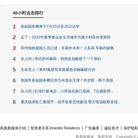
48小时点击排行
1
美副国务卿将于7月25日至26日访华
2
定了！2032年夏季奥运会主办城市为澳大利亚布里斯班
3
郑州地铁被困人员口述：车厢外水有一人多高 车厢内缺氧
4
在人间 | 亲历郑州暴雨：我用皮划艇救了一个孕妇
5
生命至上！第83集团军某旅紧急实施爆破分洪
6
美国常务副国务卿访华为何选在天津？外交部：两个原因
7
在人间 | 红绿灯被淹后，小男孩在路口指路，7位摄影师...
8
重庆姐弟坠亡案细节：凶手欲靠悲情蒙混 警方现场勘察发现...
凤凰新媒体介绍
投资者关系 Investor Relations
广告服务
诚征英才
保护隐
凤凰新媒体
版权所有
Copyright © 