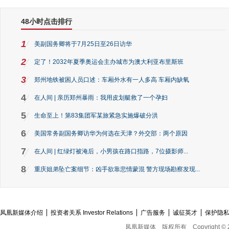
48小时点击排行
1
美副国务卿将于7月25日至26日访华
2
定了！2032年夏季奥运会主办城市为澳大利亚布里斯班
3
郑州地铁被困人员口述：车厢外水有一人多高 车厢内缺氧
4
在人间 | 亲历郑州暴雨：我用皮划艇救了一个孕妇
5
生命至上！第83集团军某旅紧急实施爆破分洪
6
美国常务副国务卿访华为何选在天津？外交部：两个原因
7
在人间 | 红绿灯被淹后，小男孩在路口指路，7位摄影师...
8
重庆姐弟坠亡案细节：凶手欲靠悲情蒙混 警方现场勘察发现...
凤凰新媒体介绍
投资者关系 Investor Relations
广告服务
诚征英才
保护隐
凤凰新媒体
版权所有
Copyright © 