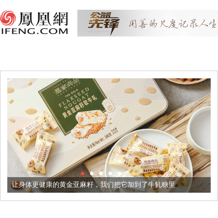
黄金亚麻籽，我们把它加到了牛轧糖里
被列入佛家七宝的它