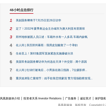
48小时点击排行
1
美副国务卿将于7月25日至26日访华
2
定了！2032年夏季奥运会主办城市为澳大利亚布里斯班
3
郑州地铁被困人员口述：车厢外水有一人多高 车厢内缺氧
4
在人间 | 亲历郑州暴雨：我用皮划艇救了一个孕妇
5
生命至上！第83集团军某旅紧急实施爆破分洪
6
美国常务副国务卿访华为何选在天津？外交部：两个原因
7
在人间 | 红绿灯被淹后，小男孩在路口指路，7位摄影师...
8
重庆姐弟坠亡案细节：凶手欲靠悲情蒙混 警方现场勘察发现...
凤凰新媒体介绍
投资者关系 Investor Relations
广告服务
诚征英才
保护隐
凤凰新媒体
版权所有
Copyright © 