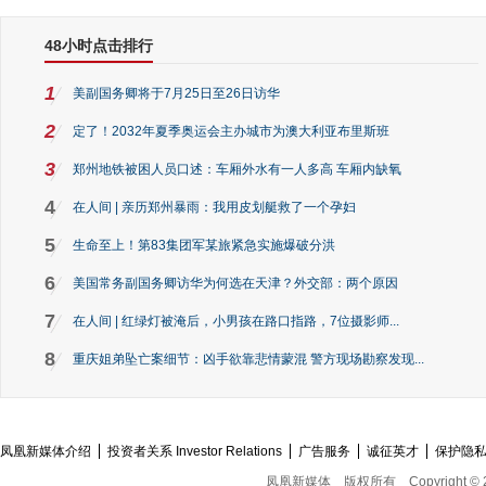
48小时点击排行
1
美副国务卿将于7月25日至26日访华
2
定了！2032年夏季奥运会主办城市为澳大利亚布里斯班
3
郑州地铁被困人员口述：车厢外水有一人多高 车厢内缺氧
4
在人间 | 亲历郑州暴雨：我用皮划艇救了一个孕妇
5
生命至上！第83集团军某旅紧急实施爆破分洪
6
美国常务副国务卿访华为何选在天津？外交部：两个原因
7
在人间 | 红绿灯被淹后，小男孩在路口指路，7位摄影师...
8
重庆姐弟坠亡案细节：凶手欲靠悲情蒙混 警方现场勘察发现...
凤凰新媒体介绍
投资者关系 Investor Relations
广告服务
诚征英才
保护隐
凤凰新媒体
版权所有
Copyright © 