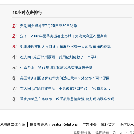
48小时点击排行
1
美副国务卿将于7月25日至26日访华
2
定了！2032年夏季奥运会主办城市为澳大利亚布里斯班
3
郑州地铁被困人员口述：车厢外水有一人多高 车厢内缺氧
4
在人间 | 亲历郑州暴雨：我用皮划艇救了一个孕妇
5
生命至上！第83集团军某旅紧急实施爆破分洪
6
美国常务副国务卿访华为何选在天津？外交部：两个原因
7
在人间 | 红绿灯被淹后，小男孩在路口指路，7位摄影师...
8
重庆姐弟坠亡案细节：凶手欲靠悲情蒙混 警方现场勘察发现...
凤凰新媒体介绍
投资者关系 Investor Relations
广告服务
诚征英才
保护隐
凤凰新媒体
版权所有
Copyright © 