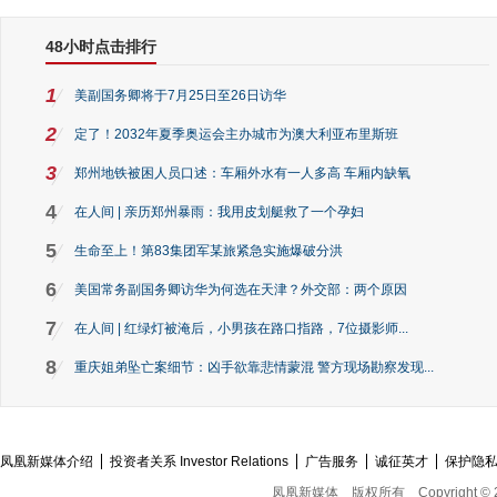
48小时点击排行
1
美副国务卿将于7月25日至26日访华
2
定了！2032年夏季奥运会主办城市为澳大利亚布里斯班
3
郑州地铁被困人员口述：车厢外水有一人多高 车厢内缺氧
4
在人间 | 亲历郑州暴雨：我用皮划艇救了一个孕妇
5
生命至上！第83集团军某旅紧急实施爆破分洪
6
美国常务副国务卿访华为何选在天津？外交部：两个原因
7
在人间 | 红绿灯被淹后，小男孩在路口指路，7位摄影师...
8
重庆姐弟坠亡案细节：凶手欲靠悲情蒙混 警方现场勘察发现...
凤凰新媒体介绍
投资者关系 Investor Relations
广告服务
诚征英才
保护隐
凤凰新媒体
版权所有
Copyright © 