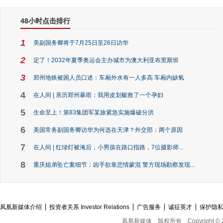
48小时点击排行
1
美副国务卿将于7月25日至26日访华
2
定了！2032年夏季奥运会主办城市为澳大利亚布里斯班
3
郑州地铁被困人员口述：车厢外水有一人多高 车厢内缺氧
4
在人间 | 亲历郑州暴雨：我用皮划艇救了一个孕妇
5
生命至上！第83集团军某旅紧急实施爆破分洪
6
美国常务副国务卿访华为何选在天津？外交部：两个原因
7
在人间 | 红绿灯被淹后，小男孩在路口指路，7位摄影师...
8
重庆姐弟坠亡案细节：凶手欲靠悲情蒙混 警方现场勘察发现...
凤凰新媒体介绍
投资者关系 Investor Relations
广告服务
诚征英才
保护隐
凤凰新媒体
版权所有
Copyright © 