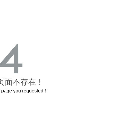
页面不存在！
he page you requested！
这个3.2米的长卷，还原了600岁的紫禁城