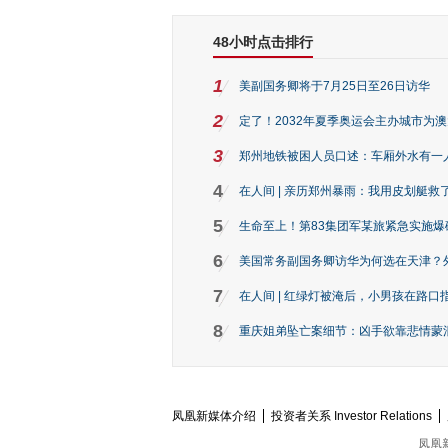
48小时点击排行
1
美副国务卿将于7月25日至26日访华
2
定了！2032年夏季奥运会主办城市为
3
郑州地铁被困人员口述：车厢外水有一
4
在人间 | 亲历郑州暴雨：我用皮划艇救
5
生命至上！第83集团军某旅紧急实施爆
6
美国常务副国务卿访华为何选在天津？
7
在人间 | 红绿灯被淹后，小男孩在路口指
8
重庆姐弟坠亡案细节：凶手欲靠悲情蒙混 
凤凰新媒体介绍
投资者关系 Investor Relations
凤凰