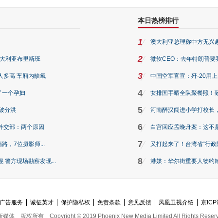
本日热榜排行
1
澳大利亚总理称中方无兴
2
澳大利亚布里斯班
微软CEO：去年特朗普要我们收
3
人多高 车厢内缺氧
中国空军官宣：歼-20用
4
了一个孕妇
女排国手晒全队聚餐照！
5
破分洪
河南醉汉闯进小学打校长，
6
外交部：两个原因
白宫回应孟晚舟案：这不
7
路，7位摄影师...
又打起来了！台湾省“行政院
8
警方现场勘察发现...
港媒：华尔街重要人物约翰·
广告服务
诚征英才
保护隐私权
免责条款
意见反馈
凤凰卫视介绍
京ICP
新媒体
版权所有
Copyright © 2019 Phoenix New Media Limited All Rights Reser