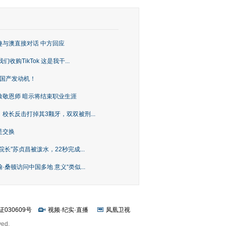
趣与澳直接对话 中方回应
购TikTok 这是我干...
上国产发动机！
致敬恩师 暗示将结束职业生涯
校长反击打掉其3颗牙，双双被刑...
是交换
长”苏贞昌被泼水，22秒完成...
桑顿访问中国多地 意义“类似...
证030609号
视频
·
纪实
·
直播
凤凰卫视
ved.