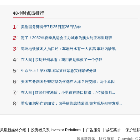
48小时点击排行
1
美副国务卿将于7月25日至26日访华
2
定了！2032年夏季奥运会主办城市为澳大利亚布里斯班
3
郑州地铁被困人员口述：车厢外水有一人多高 车厢内缺氧
4
在人间 | 亲历郑州暴雨：我用皮划艇救了一个孕妇
5
生命至上！第83集团军某旅紧急实施爆破分洪
6
美国常务副国务卿访华为何选在天津？外交部：两个原因
7
在人间 | 红绿灯被淹后，小男孩在路口指路，7位摄影师...
8
重庆姐弟坠亡案细节：凶手欲靠悲情蒙混 警方现场勘察发现...
凤凰新媒体介绍
投资者关系 Investor Relations
广告服务
诚征英才
保护隐
凤凰新媒体
版权所有
Copyright © 