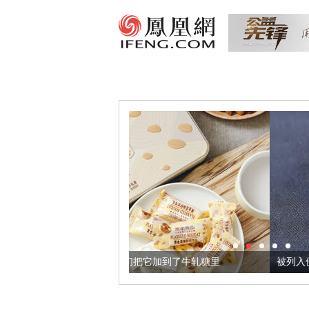
金亚麻籽，我们把它加到了牛轧糖里
被列入佛家七宝的它到