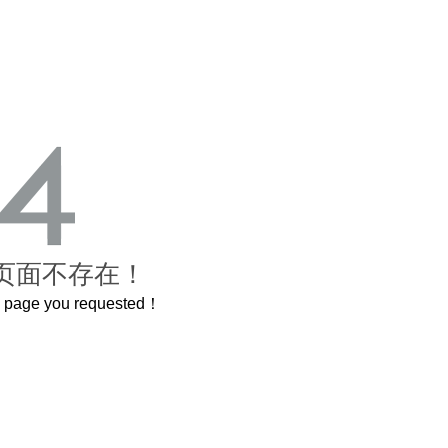
页面不存在！
he page you requested！
00岁的紫禁城
曲奇届的“爱马仕”把你的爱封在