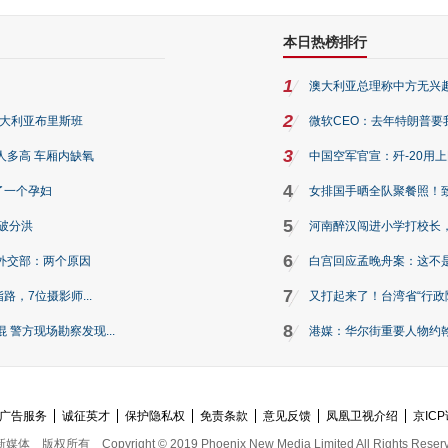
本日热榜排行
1
澳大利亚总理称中方无兴
2
澳大利亚布里斯班
微软CEO：去年特朗普要我们收
3
人多高 车厢内缺氧
中国空军官宣：歼-20用
4
了一个孕妇
女排国手晒全队聚餐照！
5
破分洪
河南醉汉闯进小学打校长，
6
外交部：两个原因
白宫回应孟晚舟案：这不
7
路，7位摄影师...
又打起来了！台湾省“行政院
8
警方现场勘察发现...
港媒：华尔街重要人物约翰·
广告服务
诚征英才
保护隐私权
免责条款
意见反馈
凤凰卫视介绍
京ICP
新媒体
版权所有
Copyright © 2019 Phoenix New Media Limited All Rights Reser