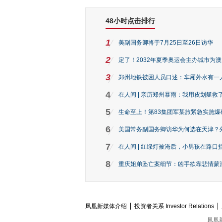
48小时点击排行
1
美副国务卿将于7月25日至26日访华
2
定了！2032年夏季奥运会主办城市为
3
郑州地铁被困人员口述：车厢外水有一
4
在人间 | 亲历郑州暴雨：我用皮划艇救
5
生命至上！第83集团军某旅紧急实施爆
6
美国常务副国务卿访华为何选在天津？
7
在人间 | 红绿灯被淹后，小男孩在路口指
8
重庆姐弟坠亡案细节：凶手欲靠悲情蒙混 
凤凰新媒体介绍
投资者关系 Investor Relations
凤凰