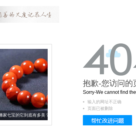
抱歉-您访问的
Sorry-We cannot find t
输入的网址不正确
页面已被删除
底有多美？
这个3.2米的长卷，还原了6