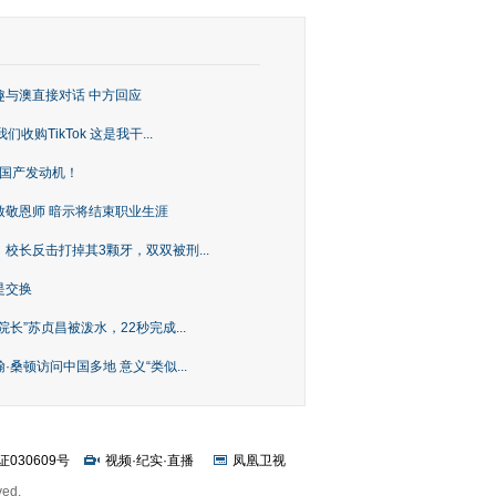
趣与澳直接对话 中方回应
购TikTok 这是我干...
上国产发动机！
致敬恩师 暗示将结束职业生涯
校长反击打掉其3颗牙，双双被刑...
是交换
长”苏贞昌被泼水，22秒完成...
桑顿访问中国多地 意义“类似...
证030609号
视频
·
纪实
·
直播
凤凰卫视
ved.