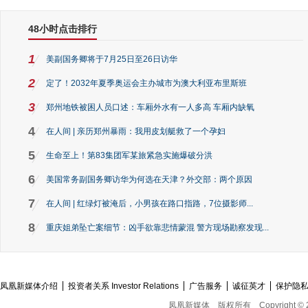
48小时点击排行
1
美副国务卿将于7月25日至26日访华
2
定了！2032年夏季奥运会主办城市为澳大利亚布里斯班
3
郑州地铁被困人员口述：车厢外水有一人多高 车厢内缺氧
4
在人间 | 亲历郑州暴雨：我用皮划艇救了一个孕妇
5
生命至上！第83集团军某旅紧急实施爆破分洪
6
美国常务副国务卿访华为何选在天津？外交部：两个原因
7
在人间 | 红绿灯被淹后，小男孩在路口指路，7位摄影师...
8
重庆姐弟坠亡案细节：凶手欲靠悲情蒙混 警方现场勘察发现...
凤凰新媒体介绍
投资者关系 Investor Relations
广告服务
诚征英才
保护隐
凤凰新媒体
版权所有
Copyright © 