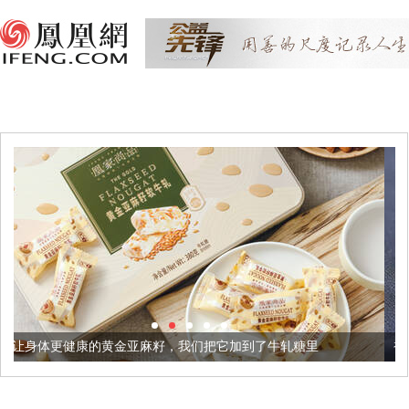
金亚麻籽，我们把它加到了牛轧糖里
被列入佛家七宝的它到