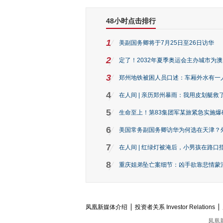
48小时点击排行
1
美副国务卿将于7月25日至26日访华
2
定了！2032年夏季奥运会主办城市为
3
郑州地铁被困人员口述：车厢外水有一
4
在人间 | 亲历郑州暴雨：我用皮划艇救
5
生命至上！第83集团军某旅紧急实施爆
6
美国常务副国务卿访华为何选在天津？
7
在人间 | 红绿灯被淹后，小男孩在路口指
8
重庆姐弟坠亡案细节：凶手欲靠悲情蒙混 
凤凰新媒体介绍
投资者关系 Investor Relations
凤凰