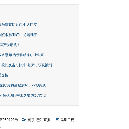
趣与澳直接对话 中方回应
购TikTok 这是我干...
上国产发动机！
致敬恩师 暗示将结束职业生涯
校长反击打掉其3颗牙，双双被刑...
是交换
长”苏贞昌被泼水，22秒完成...
桑顿访问中国多地 意义“类似...
证030609号
视频
·
纪实
·
直播
凤凰卫视
ved.