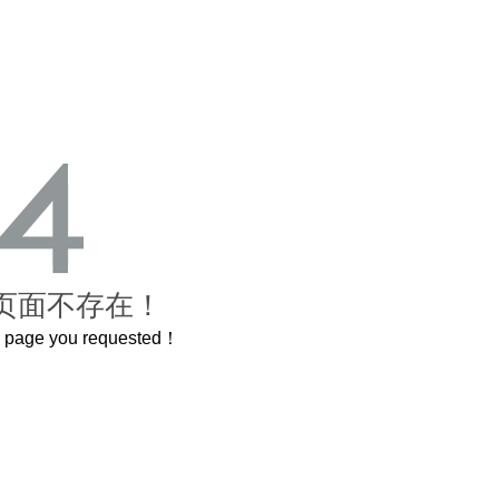
页面不存在！
he page you requested！
曲奇届的“爱马仕”把你的爱封在罐子里送给TA