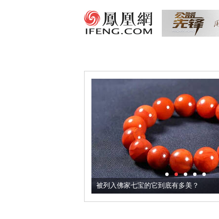
把它加到了牛轧糖里
被列入佛家七宝的它到底有多美？