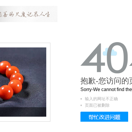
抱歉-您访问的
Sorry-We cannot find t
输入的网址不正确
页面已被删除
这个3.2米的长卷，还原了600岁的紫禁城