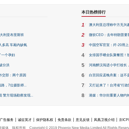
本日热榜排行
1
澳大利亚总理称中方无兴
2
澳大利亚布里斯班
微软CEO：去年特朗普要我们收
3
人多高 车厢内缺氧
中国空军官宣：歼-20用
4
了一个孕妇
女排国手晒全队聚餐照！
5
破分洪
河南醉汉闯进小学打校长，
6
外交部：两个原因
白宫回应孟晚舟案：这不
7
路，7位摄影师...
又打起来了！台湾省“行政院
8
警方现场勘察发现...
港媒：华尔街重要人物约翰·
广告服务
诚征英才
保护隐私权
免责条款
意见反馈
凤凰卫视介绍
京ICP
新媒体
版权所有
Copyright © 2019 Phoenix New Media Limited All Rights Reser