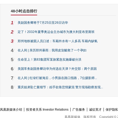
48小时点击排行
1
美副国务卿将于7月25日至26日访华
2
定了！2032年夏季奥运会主办城市为澳大利亚布里斯班
3
郑州地铁被困人员口述：车厢外水有一人多高 车厢内缺氧
4
在人间 | 亲历郑州暴雨：我用皮划艇救了一个孕妇
5
生命至上！第83集团军某旅紧急实施爆破分洪
6
美国常务副国务卿访华为何选在天津？外交部：两个原因
7
在人间 | 红绿灯被淹后，小男孩在路口指路，7位摄影师...
8
重庆姐弟坠亡案细节：凶手欲靠悲情蒙混 警方现场勘察发现...
凤凰新媒体介绍
投资者关系 Investor Relations
广告服务
诚征英才
保护隐
凤凰新媒体
版权所有
Copyright © 