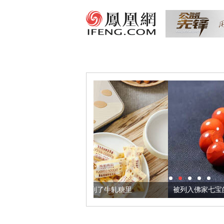
，我们把它加到了牛轧糖里
被列入佛家七宝的它到底有多美