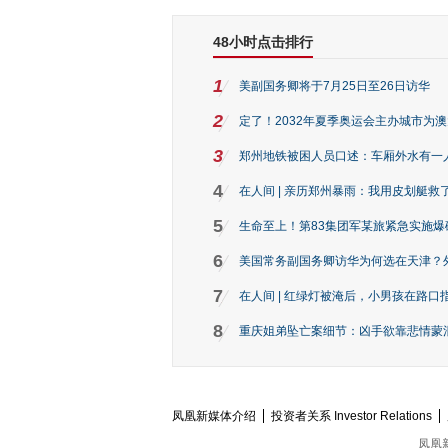
48小时点击排行
1
美副国务卿将于7月25日至26日访华
2
定了！2032年夏季奥运会主办城市为
3
郑州地铁被困人员口述：车厢外水有一
4
在人间 | 亲历郑州暴雨：我用皮划艇救
5
生命至上！第83集团军某旅紧急实施爆
6
美国常务副国务卿访华为何选在天津？
7
在人间 | 红绿灯被淹后，小男孩在路口指
8
重庆姐弟坠亡案细节：凶手欲靠悲情蒙混 
凤凰新媒体介绍
投资者关系 Investor Relations
凤凰