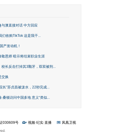
趣与澳直接对话 中方回应
购TikTok 这是我干...
上国产发动机！
致敬恩师 暗示将结束职业生涯
校长反击打掉其3颗牙，双双被刑...
是交换
长”苏贞昌被泼水，22秒完成...
桑顿访问中国多地 意义“类似...
证030609号
视频
·
纪实
·
直播
凤凰卫视
ved.