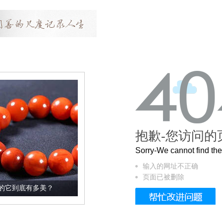
抱歉-您访问的
Sorry-We cannot find t
输入的网址不正确
页面已被删除
？
这个3.2米的长卷，还原了600岁的紫