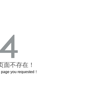
页面不存在！
he page you requested！
禁城
曲奇届的“爱马仕”把你的爱封在罐子里送给