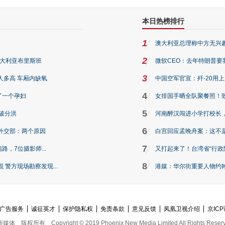
本日热榜排行
1
澳大利亚总理称中方无兴
2
澳大利亚布里斯班
微软CEO：去年特朗普要我们收
3
人多高 车厢内缺氧
中国空军官宣：歼-20用
4
了一个孕妇
女排国手晒全队聚餐照！
5
破分洪
河南醉汉闯进小学打校长，
6
外交部：两个原因
白宫回应孟晚舟案：这不
7
路，7位摄影师...
又打起来了！台湾省“行政院
8
警方现场勘察发现...
港媒：华尔街重要人物约翰·
广告服务
诚征英才
保护隐私权
免责条款
意见反馈
凤凰卫视介绍
京ICP
新媒体
版权所有
Copyright © 2019 Phoenix New Media Limited All Rights Reser