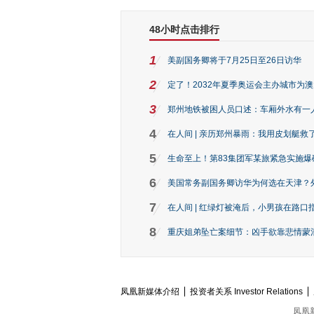
48小时点击排行
1
美副国务卿将于7月25日至26日访华
2
定了！2032年夏季奥运会主办城市为
3
郑州地铁被困人员口述：车厢外水有一
4
在人间 | 亲历郑州暴雨：我用皮划艇救
5
生命至上！第83集团军某旅紧急实施爆
6
美国常务副国务卿访华为何选在天津？
7
在人间 | 红绿灯被淹后，小男孩在路口指
8
重庆姐弟坠亡案细节：凶手欲靠悲情蒙混 
凤凰新媒体介绍
投资者关系 Investor Relations
凤凰