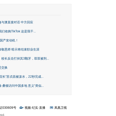
趣与澳直接对话 中方回应
购TikTok 这是我干...
上国产发动机！
致敬恩师 暗示将结束职业生涯
校长反击打掉其3颗牙，双双被刑...
是交换
长”苏贞昌被泼水，22秒完成...
桑顿访问中国多地 意义“类似...
证030609号
视频
·
纪实
·
直播
凤凰卫视
ved.