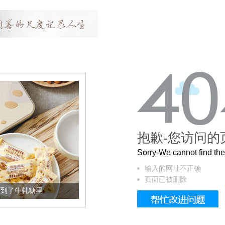
抱歉-您访问的
Sorry-We cannot find t
输入的网址不正确
页面已被删除
轧糖里
被列入佛家七宝的它到底有多美？