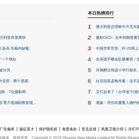
本日热榜排行
1
澳大利亚总理称中方无兴
2
澳大利亚布里斯班
微软CEO：去年特朗普要我们收
3
人多高 车厢内缺氧
中国空军官宣：歼-20用
4
了一个孕妇
女排国手晒全队聚餐照！
5
破分洪
河南醉汉闯进小学打校长，
6
外交部：两个原因
白宫回应孟晚舟案：这不
7
路，7位摄影师...
又打起来了！台湾省“行政院
8
警方现场勘察发现...
港媒：华尔街重要人物约翰·
广告服务
诚征英才
保护隐私权
免责条款
意见反馈
凤凰卫视介绍
京ICP
新媒体
版权所有
Copyright © 2019 Phoenix New Media Limited All Rights Reser