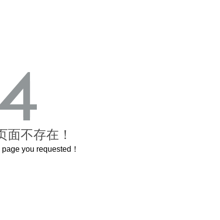
页面不存在！
he page you requested！
这个3.2米的长卷，还原了600岁的紫禁城