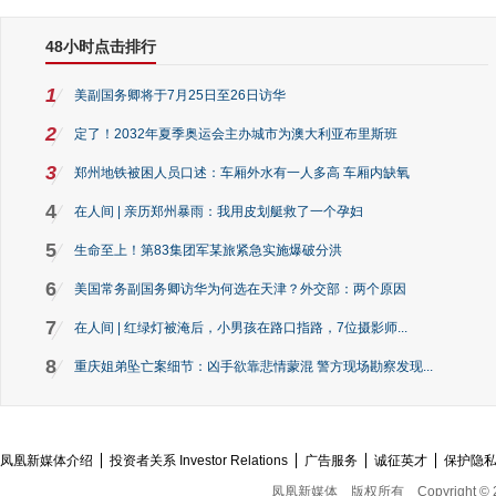
48小时点击排行
1
美副国务卿将于7月25日至26日访华
2
定了！2032年夏季奥运会主办城市为澳大利亚布里斯班
3
郑州地铁被困人员口述：车厢外水有一人多高 车厢内缺氧
4
在人间 | 亲历郑州暴雨：我用皮划艇救了一个孕妇
5
生命至上！第83集团军某旅紧急实施爆破分洪
6
美国常务副国务卿访华为何选在天津？外交部：两个原因
7
在人间 | 红绿灯被淹后，小男孩在路口指路，7位摄影师...
8
重庆姐弟坠亡案细节：凶手欲靠悲情蒙混 警方现场勘察发现...
凤凰新媒体介绍
投资者关系 Investor Relations
广告服务
诚征英才
保护隐
凤凰新媒体
版权所有
Copyright © 