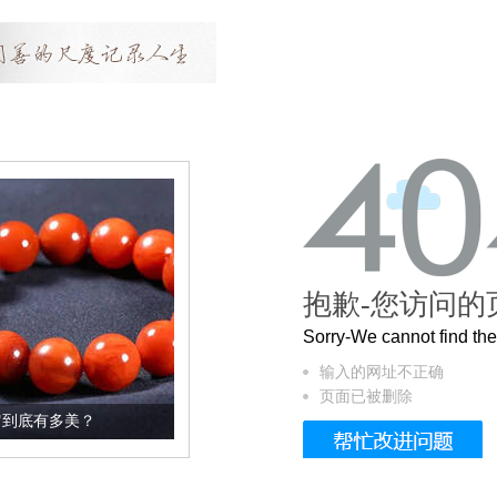
抱歉-您访问的
Sorry-We cannot find t
输入的网址不正确
页面已被删除
这个3.2米的长卷，还原了600岁的紫禁城