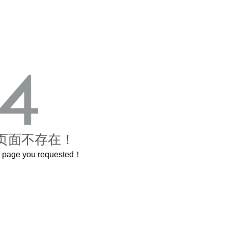
页面不存在！
he page you requested！
曲奇届的“爱马仕”把你的爱封在罐子里送给T