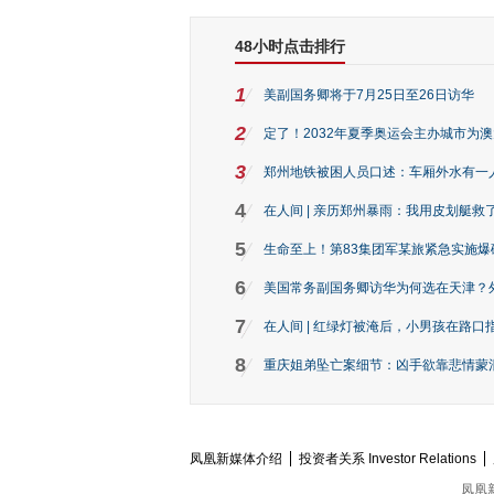
48小时点击排行
1
美副国务卿将于7月25日至26日访华
2
定了！2032年夏季奥运会主办城市为
3
郑州地铁被困人员口述：车厢外水有一
4
在人间 | 亲历郑州暴雨：我用皮划艇救
5
生命至上！第83集团军某旅紧急实施爆
6
美国常务副国务卿访华为何选在天津？
7
在人间 | 红绿灯被淹后，小男孩在路口指
8
重庆姐弟坠亡案细节：凶手欲靠悲情蒙混 
凤凰新媒体介绍
投资者关系 Investor Relations
凤凰