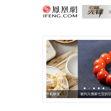
我们把它加到了牛轧糖里
被列入佛家七宝的它到底有多美？