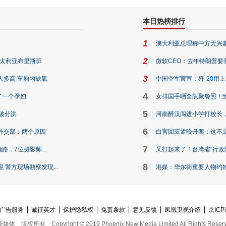
本日热榜排行
1
澳大利亚总理称中方无兴
2
澳大利亚布里斯班
微软CEO：去年特朗普要我们收
3
人多高 车厢内缺氧
中国空军官宣：歼-20用
4
了一个孕妇
女排国手晒全队聚餐照！
5
破分洪
河南醉汉闯进小学打校长，
6
外交部：两个原因
白宫回应孟晚舟案：这不
7
路，7位摄影师...
又打起来了！台湾省“行政院
8
警方现场勘察发现...
港媒：华尔街重要人物约翰·
广告服务
诚征英才
保护隐私权
免责条款
意见反馈
凤凰卫视介绍
京ICP
新媒体
版权所有
Copyright © 2019 Phoenix New Media Limited All Rights Reser