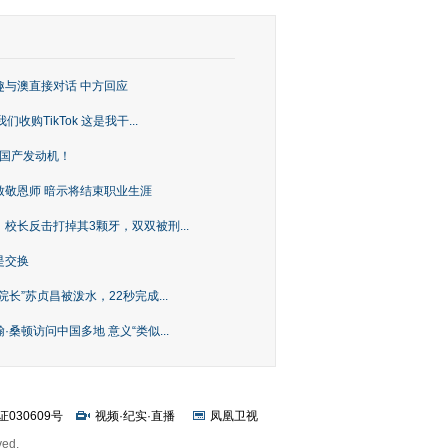
趣与澳直接对话 中方回应
购TikTok 这是我干...
上国产发动机！
致敬恩师 暗示将结束职业生涯
校长反击打掉其3颗牙，双双被刑...
是交换
长”苏贞昌被泼水，22秒完成...
桑顿访问中国多地 意义“类似...
证030609号
视频
·
纪实
·
直播
凤凰卫视
ved.