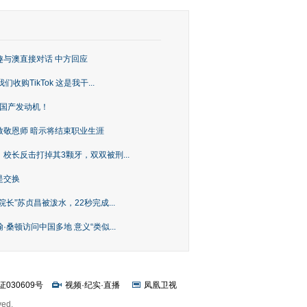
趣与澳直接对话 中方回应
购TikTok 这是我干...
上国产发动机！
致敬恩师 暗示将结束职业生涯
校长反击打掉其3颗牙，双双被刑...
是交换
长”苏贞昌被泼水，22秒完成...
桑顿访问中国多地 意义“类似...
证030609号
视频
·
纪实
·
直播
凤凰卫视
ved.