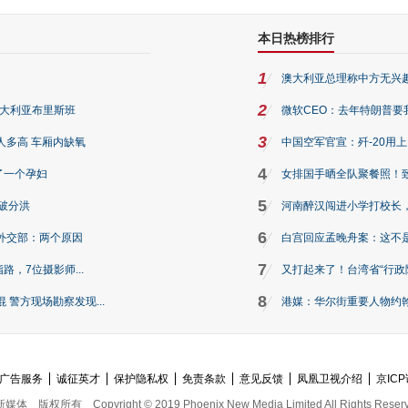
本日热榜排行
1
澳大利亚总理称中方无兴
2
澳大利亚布里斯班
微软CEO：去年特朗普要我们收
3
人多高 车厢内缺氧
中国空军官宣：歼-20用
4
了一个孕妇
女排国手晒全队聚餐照！
5
破分洪
河南醉汉闯进小学打校长，
6
外交部：两个原因
白宫回应孟晚舟案：这不
7
路，7位摄影师...
又打起来了！台湾省“行政院
8
警方现场勘察发现...
港媒：华尔街重要人物约翰·
广告服务
诚征英才
保护隐私权
免责条款
意见反馈
凤凰卫视介绍
京ICP
新媒体
版权所有
Copyright © 2019 Phoenix New Media Limited All Rights Reser