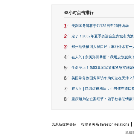
48小时点击排行
1
美副国务卿将于7月25日至26日访华
2
定了！2032年夏季奥运会主办城市为
3
郑州地铁被困人员口述：车厢外水有一
4
在人间 | 亲历郑州暴雨：我用皮划艇救
5
生命至上！第83集团军某旅紧急实施爆
6
美国常务副国务卿访华为何选在天津？
7
在人间 | 红绿灯被淹后，小男孩在路口指
8
重庆姐弟坠亡案细节：凶手欲靠悲情蒙混 
凤凰新媒体介绍
投资者关系 Investor Relations
凤凰