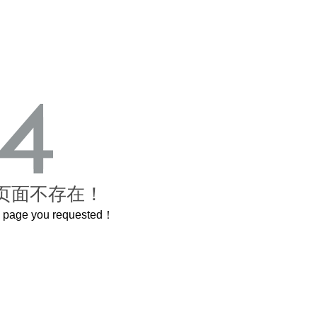
页面不存在！
he page you requested！
这个3.2米的长卷，还原了600岁的紫禁城