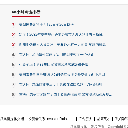
48小时点击排行
1
美副国务卿将于7月25日至26日访华
2
定了！2032年夏季奥运会主办城市为澳大利亚布里斯班
3
郑州地铁被困人员口述：车厢外水有一人多高 车厢内缺氧
4
在人间 | 亲历郑州暴雨：我用皮划艇救了一个孕妇
5
生命至上！第83集团军某旅紧急实施爆破分洪
6
美国常务副国务卿访华为何选在天津？外交部：两个原因
7
在人间 | 红绿灯被淹后，小男孩在路口指路，7位摄影师...
8
重庆姐弟坠亡案细节：凶手欲靠悲情蒙混 警方现场勘察发现...
凤凰新媒体介绍
投资者关系 Investor Relations
广告服务
诚征英才
保护隐
凤凰新媒体
版权所有
Copyright © 