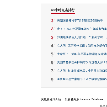
48小时点击排行
1
美副国务卿将于7月25日至26日访华
2
定了！2032年夏季奥运会主办城市为
3
郑州地铁被困人员口述：车厢外水有一
4
在人间 | 亲历郑州暴雨：我用皮划艇救
5
生命至上！第83集团军某旅紧急实施爆
6
美国常务副国务卿访华为何选在天津？
7
在人间 | 红绿灯被淹后，小男孩在路口指
8
重庆姐弟坠亡案细节：凶手欲靠悲情蒙混 
凤凰新媒体介绍
投资者关系 Investor Relations
凤凰