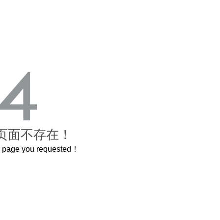
页面不存在！
he page you requested！
这个3.2米的长卷，还原了600岁的紫禁城