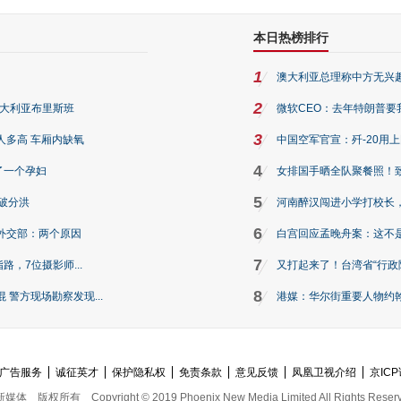
本日热榜排行
1
澳大利亚总理称中方无兴
2
澳大利亚布里斯班
微软CEO：去年特朗普要我们收
3
人多高 车厢内缺氧
中国空军官宣：歼-20用
4
了一个孕妇
女排国手晒全队聚餐照！
5
破分洪
河南醉汉闯进小学打校长，
6
外交部：两个原因
白宫回应孟晚舟案：这不
7
路，7位摄影师...
又打起来了！台湾省“行政院
8
警方现场勘察发现...
港媒：华尔街重要人物约翰·
广告服务
诚征英才
保护隐私权
免责条款
意见反馈
凤凰卫视介绍
京ICP
新媒体
版权所有
Copyright © 2019 Phoenix New Media Limited All Rights Reser