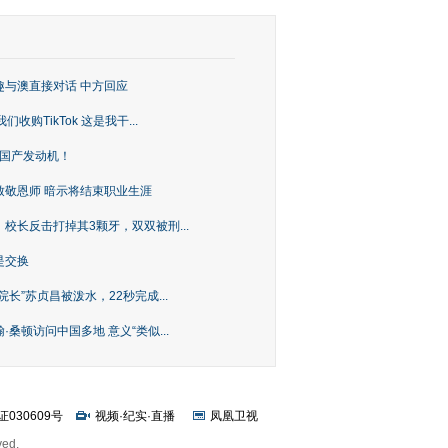
趣与澳直接对话 中方回应
购TikTok 这是我干...
上国产发动机！
致敬恩师 暗示将结束职业生涯
校长反击打掉其3颗牙，双双被刑...
是交换
长”苏贞昌被泼水，22秒完成...
桑顿访问中国多地 意义“类似...
证030609号
视频
·
纪实
·
直播
凤凰卫视
ved.