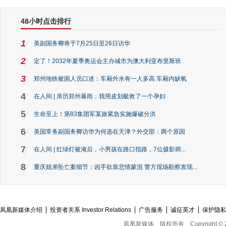
48小时点击排行
1
美副国务卿将于7月25日至26日访华
2
定了！2032年夏季奥运会主办城市为澳大利亚布里斯班
3
郑州地铁被困人员口述：车厢外水有一人多高 车厢内缺氧
4
在人间 | 亲历郑州暴雨：我用皮划艇救了一个孕妇
5
生命至上！第83集团军某旅紧急实施爆破分洪
6
美国常务副国务卿访华为何选在天津？外交部：两个原因
7
在人间 | 红绿灯被淹后，小男孩在路口指路，7位摄影师...
8
重庆姐弟坠亡案细节：凶手欲靠悲情蒙混 警方现场勘察发现...
凤凰新媒体介绍
投资者关系 Investor Relations
广告服务
诚征英才
保护隐
凤凰新媒体
版权所有
Copyright © 