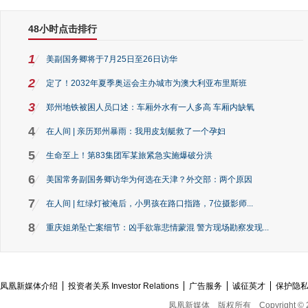
48小时点击排行
1
美副国务卿将于7月25日至26日访华
2
定了！2032年夏季奥运会主办城市为澳大利亚布里斯班
3
郑州地铁被困人员口述：车厢外水有一人多高 车厢内缺氧
4
在人间 | 亲历郑州暴雨：我用皮划艇救了一个孕妇
5
生命至上！第83集团军某旅紧急实施爆破分洪
6
美国常务副国务卿访华为何选在天津？外交部：两个原因
7
在人间 | 红绿灯被淹后，小男孩在路口指路，7位摄影师...
8
重庆姐弟坠亡案细节：凶手欲靠悲情蒙混 警方现场勘察发现...
凤凰新媒体介绍
投资者关系 Investor Relations
广告服务
诚征英才
保护隐
凤凰新媒体
版权所有
Copyright © 