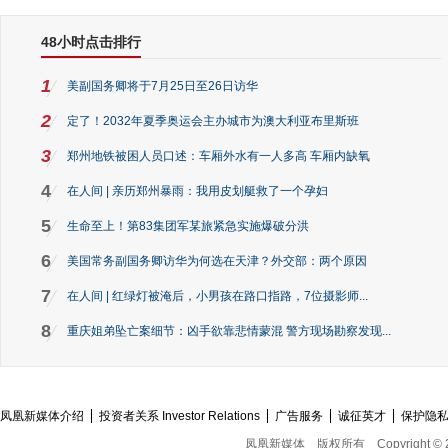
48小时点击排行
1
美副国务卿将于7月25日至26日访华
2
定了！2032年夏季奥运会主办城市为澳大利亚布里斯班
3
郑州地铁被困人员口述：车厢外水有一人多高 车厢内缺氧
4
在人间 | 亲历郑州暴雨：我用皮划艇救了一个孕妇
5
生命至上！第83集团军某旅紧急实施爆破分洪
6
美国常务副国务卿访华为何选在天津？外交部：两个原因
7
在人间 | 红绿灯被淹后，小男孩在路口指路，7位摄影师...
8
重庆姐弟坠亡案细节：凶手欲靠悲情蒙混 警方现场勘察发现...
凤凰新媒体介绍
投资者关系 Investor Relations
广告服务
诚征英才
保护隐
凤凰新媒体
版权所有
Copyright © 