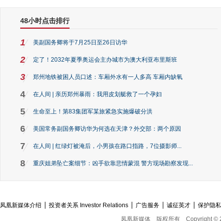
48小时点击排行
1
美副国务卿将于7月25日至26日访华
2
定了！2032年夏季奥运会主办城市为澳大利亚布里斯班
3
郑州地铁被困人员口述：车厢外水有一人多高 车厢内缺氧
4
在人间 | 亲历郑州暴雨：我用皮划艇救了一个孕妇
5
生命至上！第83集团军某旅紧急实施爆破分洪
6
美国常务副国务卿访华为何选在天津？外交部：两个原因
7
在人间 | 红绿灯被淹后，小男孩在路口指路，7位摄影师...
8
重庆姐弟坠亡案细节：凶手欲靠悲情蒙混 警方现场勘察发现...
凤凰新媒体介绍
投资者关系 Investor Relations
广告服务
诚征英才
保护隐
凤凰新媒体
版权所有
Copyright © 