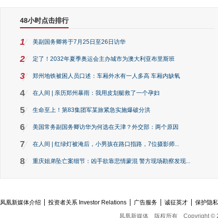
48小时点击排行
1
美副国务卿将于7月25日至26日访华
2
定了！2032年夏季奥运会主办城市为澳大利亚布里斯班
3
郑州地铁被困人员口述：车厢外水有一人多高 车厢内缺氧
4
在人间 | 亲历郑州暴雨：我用皮划艇救了一个孕妇
5
生命至上！第83集团军某旅紧急实施爆破分洪
6
美国常务副国务卿访华为何选在天津？外交部：两个原因
7
在人间 | 红绿灯被淹后，小男孩在路口指路，7位摄影师...
8
重庆姐弟坠亡案细节：凶手欲靠悲情蒙混 警方现场勘察发现...
凤凰新媒体介绍
投资者关系 Investor Relations
广告服务
诚征英才
保护隐
凤凰新媒体
版权所有
Copyright © 