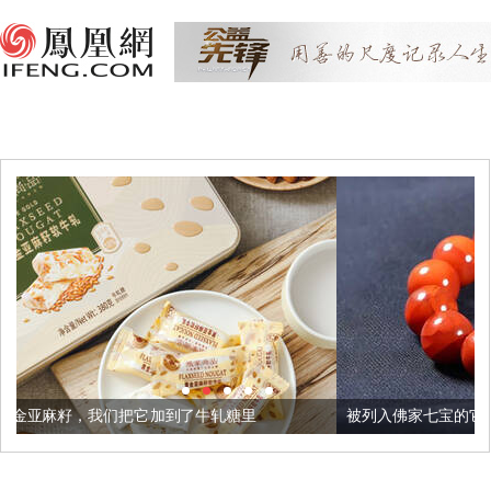
加到了牛轧糖里
被列入佛家七宝的它到底有多美？