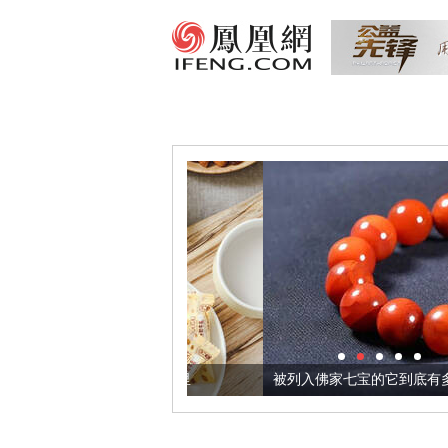
把它加到了牛轧糖里
被列入佛家七宝的它到底有多美？