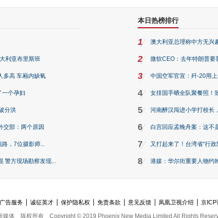
本日热榜排行
1
澳大利亚总理称中方无兴
2
澳大利亚布里斯班
微软CEO：去年特朗普要我们收
3
人多高 车厢内缺氧
中国空军官宣：歼-20用
4
了一个孕妇
女排国手晒全队聚餐照！
5
破分洪
河南醉汉闯进小学打校长，
6
外交部：两个原因
白宫回应孟晚舟案：这不
7
路，7位摄影师...
又打起来了！台湾省“行政院
8
警方现场勘察发现...
港媒：华尔街重要人物约翰·
广告服务
诚征英才
保护隐私权
免责条款
意见反馈
凤凰卫视介绍
京ICP
新媒体
版权所有
Copyright © 2019 Phoenix New Media Limited All Rights Reser