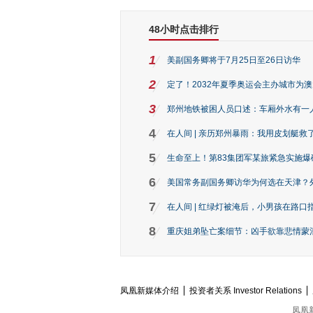
48小时点击排行
1
美副国务卿将于7月25日至26日访华
2
定了！2032年夏季奥运会主办城市为
3
郑州地铁被困人员口述：车厢外水有一
4
在人间 | 亲历郑州暴雨：我用皮划艇救
5
生命至上！第83集团军某旅紧急实施爆
6
美国常务副国务卿访华为何选在天津？
7
在人间 | 红绿灯被淹后，小男孩在路口指
8
重庆姐弟坠亡案细节：凶手欲靠悲情蒙混 
凤凰新媒体介绍
投资者关系 Investor Relations
凤凰