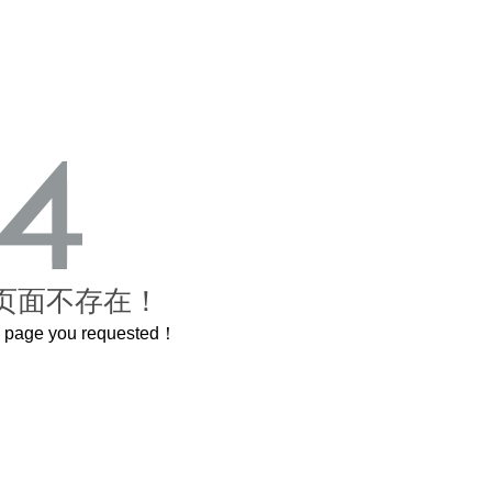
页面不存在！
he page you requested！
曲奇届的“爱马仕”把你的爱封在罐子里送给TA