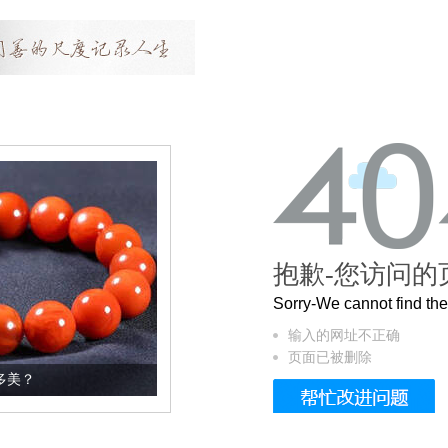
抱歉-您访问的
Sorry-We cannot find t
输入的网址不正确
页面已被删除
这个3.2米的长卷，还原了600岁的紫禁城