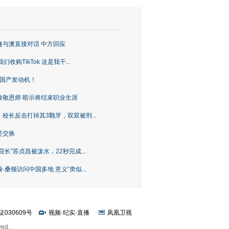
趣与澳直接对话 中方回应
购TikTok 这是我干...
上国产发动机！
致敬恩师 暗示将结束职业生涯
校长反击打掉其3颗牙，双双被刑...
是交换
长”苏贞昌被泼水，22秒完成...
桑顿访问中国多地 意义“类似...
证030609号
视频
·
纪实
·
直播
凤凰卫视
ved.