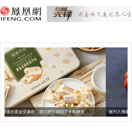
麻籽，我们把它加到了牛轧糖里
被列入佛家七宝的它到底有多