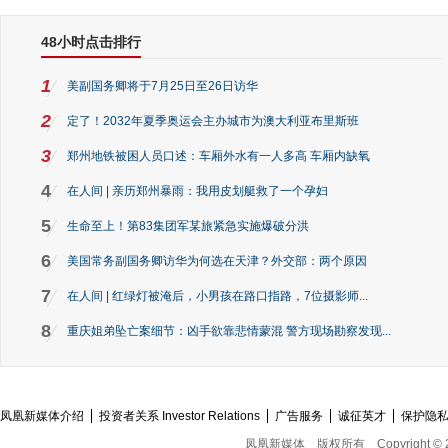
48小时点击排行
1
美副国务卿将于7月25日至26日访华
2
定了！2032年夏季奥运会主办城市为澳大利亚布里斯班
3
郑州地铁被困人员口述：车厢外水有一人多高 车厢内缺氧
4
在人间 | 亲历郑州暴雨：我用皮划艇救了一个孕妇
5
生命至上！第83集团军某旅紧急实施爆破分洪
6
美国常务副国务卿访华为何选在天津？外交部：两个原因
7
在人间 | 红绿灯被淹后，小男孩在路口指路，7位摄影师...
8
重庆姐弟坠亡案细节：凶手欲靠悲情蒙混 警方现场勘察发现...
凤凰新媒体介绍
投资者关系 Investor Relations
广告服务
诚征英才
保护隐
凤凰新媒体
版权所有
Copyright © 